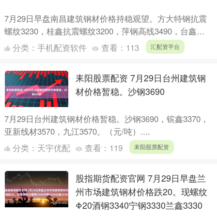
7月29日早盘南昌建筑钢材价格持稳观望。方大特钢抗震
螺纹3230，桂鑫抗震螺纹3200，萍钢高线3490，台鑫抗
震盘螺3460。（元/吨）....
分类：
手机配资软件
查看：
113
汇配资平台
耒阳股票配资 7月29日台州建筑钢
材价格暂稳。沙钢3690
7月29日台州建筑钢材价格暂稳。沙钢3690，镔鑫3370，
亚新线材3570，九江3570。（元/吨）....
分类：
天宇优配
查看：
119
耒阳股票配资
股指期货配资官网 7月29日早盘兰
州市场建筑钢材价格跌20。现螺纹
Φ20酒钢3340宁钢3330兰鑫3330