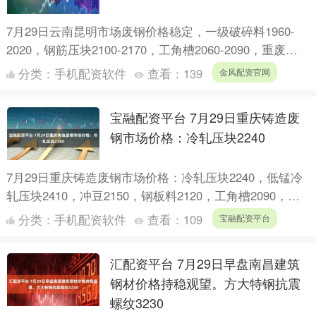
7月29日云南昆明市场废钢价格稳定，一级破碎料1960-
2020，钢筋压块2100-2170，工角槽2060-2090，重废
1990-2040，彩钢瓦1660-....
分类：
手机配资软件
查看：
139
金风配资官网
宝融配资平台 7月29日重庆铸造废
钢市场价格：冷轧压块2240
7月29日重庆铸造废钢市场价格：冷轧压块2240，低锰冷
轧压块2410，冲豆2150，钢板料2120，工角槽2090，轻
料2150，钢刨花1860，普通刨花18....
分类：
手机配资软件
查看：
109
宝融配资平台
汇配资平台 7月29日早盘南昌建筑
钢材价格持稳观望。方大特钢抗震
螺纹3230