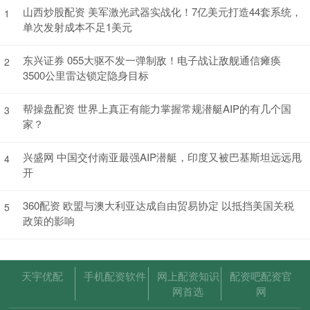
山西炒股配资 美军激光武器实战化！7亿美元打造44套系统，
1
单次发射成本不足1美元
东兴证券 055大驱不发一弹制敌！电子战让敌舰通信瘫痪
2
3500公里雷达锁定隐身目标
帮操盘配资 世界上真正有能力掌握常规潜艇AIP的有几个国
3
家？
兴盛网 中国交付南亚最强AIP潜艇，印度又被巴基斯坦远远甩
4
开
360配资 欧盟与澳大利亚达成自由贸易协定 以抵挡美国关税
5
政策的影响
天宇优配
手机配资软件
网上配资知识
配资吧配资官
网首选
网