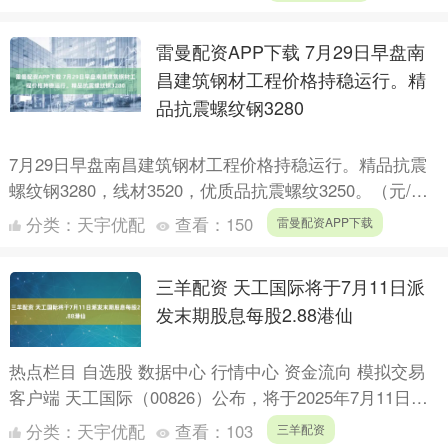
雷曼配资APP下载 7月29日早盘南
昌建筑钢材工程价格持稳运行。精
品抗震螺纹钢3280
7月29日早盘南昌建筑钢材工程价格持稳运行。精品抗震
螺纹钢3280，线材3520，优质品抗震螺纹3250。（元/
吨）....
分类：
天宇优配
查看：
150
雷曼配资APP下载
三羊配资 天工国际将于7月11日派
发末期股息每股2.88港仙
热点栏目 自选股 数据中心 行情中心 资金流向 模拟交易
客户端 天工国际（00826）公布，将于2025年7月11日派
发末期股息每股2.88港仙。 海量资讯、....
分类：
天宇优配
查看：
103
三羊配资