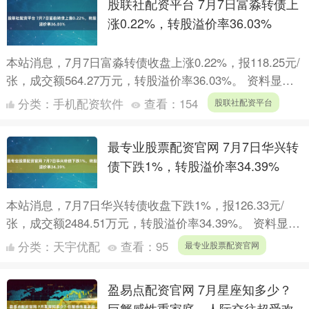
股联社配资平台 7月7日富淼转债上
涨0.22%，转股溢价率36.03%
本站消息，7月7日富淼转债收盘上涨0.22%，报118.25元/
张，成交额564.27万元，转股溢价率36.03%。 资料显
示，富淼转债信用级别为“A”，债券期....
分类：
手机配资软件
查看：
154
股联社配资平台
最专业股票配资官网 7月7日华兴转
债下跌1%，转股溢价率34.39%
本站消息，7月7日华兴转债收盘下跌1%，报126.33元/
张，成交额2484.51万元，转股溢价率34.39%。 资料显
示，华兴转债信用级别为“AA”，债券期限....
分类：
天宇优配
查看：
95
最专业股票配资官网
盈易点配资官网 7月星座知多少？
巨蟹感性重家庭，人际交往超受欢