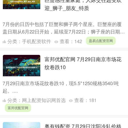
迎_狮子_朋友_特质
7月份的日历中包括了巨蟹和狮子两个星座。巨蟹座的覆
盖日期从6月22日开始，延续至7月22日；狮子座的日期则
从7月23日起，直至8月22日结束。星座学在一定程度
分类：
手机配资软件
查看：
142
盈易点配资官网
上....
富邦优配官网 7月29日南京市场花
纹卷跌10
7月29日南京市场花纹卷跌10，现5.5*1250规格3540/吨
起。....
分类：
网上配资知识网首选
查看：
181
富邦优配官网
粤有钱配资 7月29日沈阳冷轧价格