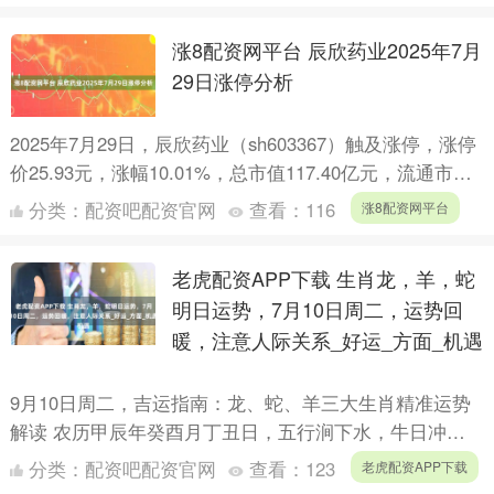
涨8配资网平台 辰欣药业2025年7月
29日涨停分析
2025年7月29日，辰欣药业（sh603367）触及涨停，涨停
价25.93元，涨幅10.01%，总市值117.40亿元，流通市值
117.40亿元，截止发稿，总....
分类：
配资吧配资官网
查看：
116
涨8配资网平台
老虎配资APP下载 生肖龙，羊，蛇
明日运势，7月10日周二，运势回
暖，注意人际关系_好运_方面_机遇
9月10日周二，吉运指南：龙、蛇、羊三大生肖精准运势
解读 农历甲辰年癸酉月丁丑日，五行涧下水，牛日冲
羊，煞东。今日对于生肖属龙、属蛇、属羊的朋友来说，
分类：
配资吧配资官网
查看：
123
老虎配资APP下载
机遇与挑战....