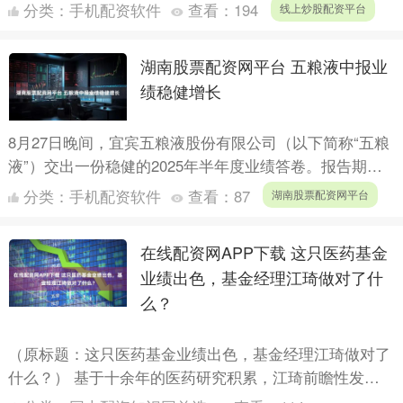
润均有所下滑。《经济参考报》记者发现，在白酒行业
分类：
手机配资软件
查看：
194
线上炒股配资平台
整....
湖南股票配资网平台 五粮液中报业
绩稳健增长
8月27日晚间，宜宾五粮液股份有限公司（以下简称“五粮
液”）交出一份稳健的2025年半年度业绩答卷。报告期
内，五粮液实现营收527.71亿元，同比增长4.19%....
分类：
手机配资软件
查看：
87
湖南股票配资网平台
在线配资网APP下载 这只医药基金
业绩出色，基金经理江琦做对了什
么？
（原标题：这只医药基金业绩出色，基金经理江琦做对了
什么？） 基于十余年的医药研究积累，江琦前瞻性发掘
创新药板块投资机会，所管产品东方红医疗升级短中长期