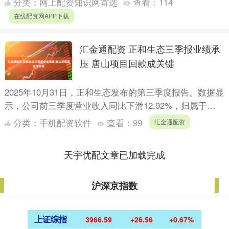
分类：
网上配资知识网首选
查看：
114
业绩均出色....
在线配资网APP下载
汇金通配资 正和生态三季报业绩承
压 唐山项目回款成关键
2025年10月31日，正和生态发布的第三季度报告。数据显
示，公司前三季度营业收入同比下滑12.92%，归属于上
市公司股东的净利润亏损达2122万元；其中单三季....
分类：
手机配资软件
查看：
99
汇金通配资
天宇优配文章已加载完成
沪深京指数
上证综指
3966.59
+26.56
+0.67%