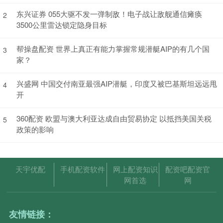
东兴证券 055大驱不发一弹制敌！电子战让敌舰通信瘫痪
2
3500公里雷达锁定隐身目标
帮操盘配资 世界上真正有能力掌握常规潜艇AIP的有几个国
3
家？
兴盛网 中国交付南亚最强AIP潜艇，印度又被巴基斯坦远远甩
4
开
360配资 欧盟与澳大利亚达成自由贸易协定 以抵挡美国关税
5
政策的影响
天宇优配
手机配资软件
网上配资知识
配资吧配资官
网首选
网
友情链接：