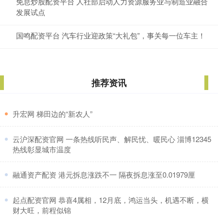
免息炒股配资平台 人社部启动人力资源服务业与制造业融合
发展试点
国鸣配资平台 汽车行业迎政策“大礼包”，事关每一位车主！
推荐资讯
​升宏网 梯田边的“新农人”
​云沪深配资官网 一条热线听民声、解民忧、暖民心 淄博12345
热线彰显城市温度
​融通资产配资 港元拆息涨跌不一 隔夜拆息涨至0.01979厘
​起点配资官网 恭喜4属相，12月底，鸿运当头，机遇不断，横
财大旺，前程似锦