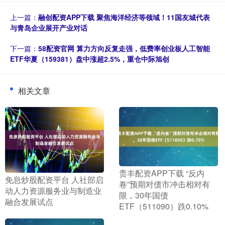
上一篇：
融创配资APP下载 聚焦海洋经济等领域！11国友城代表
与青岛企业展开产业对话
下一篇：
58配资官网 算力方向反复走强，低费率创业板人工智能
ETF华夏（159381）盘中涨超2.5%，重仓中际旭创
相关文章
​贵丰配资APP下载 “反内
​免息炒股配资平台 人社部启
卷”预期对债市冲击相对有
动人力资源服务业与制造业
限，30年国债
融合发展试点
ETF（511090）跌0.10%