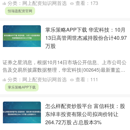
科技（证券代码：300073）披露2024....
分类：
网上配资知识网首选
查看：
173
恒瑞盈配资官网
掌乐策略APP下载 华宏科技：10月
13日高管周世杰减持股份合计40.97
万股
证券之星消息，根据10月14日市场公开信息、上市公司公
告及交易所披露数据整理，华宏科技(002645)最新董监高
及相关人员股份变动情况：2025年10月13日公....
分类：
网上配资知识网首选
查看：
111
掌乐策略APP下载
怎么样配资炒股平台 富信科技：股
东绰丰投资有限公司拟询价转让
264.72万股 占总股本3%