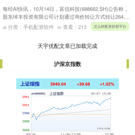
每经AI快讯，10月14日，富信科技(688662.SH)公告称，
股东绰丰投资有限公司计划通过询价转让方式转让264.72
万股，占公司总股本的3.00%，转让原....
分类：
手机配资软件
查看：
213
怎么样配资炒股平台
天宇优配文章已加载完成
沪深京指数
上证综指
3940.04
+39.68
+1.02%