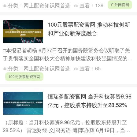
止年度业绩，该集团期内取得收益3.65....
分类：
网上配资知识网首选
查看：
139
广升网官网
100元股票配资官网 推动科技创新
和产业创新深度融合
□本报记者胡杨 6月27日召开的国务院常务会议听取了关
于贯彻落实全国科技大会精神加快建设科技强国情况的汇
报。会议指出，要进一步增强责任感紧迫感，锚定目标不
分类：
网上配资知识网首选
查看：
65
松懈，....
100元股票配资官网
恒瑞盈配资官网 当升科技募资9.96
亿元，控股股东持股升至28.52%
（原标题：当升科技募资9.96亿元，控股股东持股升至
28.52%） 雷达财经 文|冯秀语 编|李亦辉 6月19日，当升