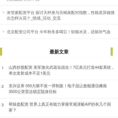
​米管家配资平台 探讨天秤座与天蝎座配对指数，性格差异碰撞
出怎样火花？_情感_活动_交流
​北京配资公司平台 今年秋冬多喝它！软糯水灵，还能补气血
最新文章
山西炒股配资 美军激光武器实战化！7亿美元打造44套系统，
1
单次发射成本不足1美元
东兴证券 055大驱不发一弹制敌！电子战让敌舰通信瘫痪
2
3500公里雷达锁定隐身目标
帮操盘配资 世界上真正有能力掌握常规潜艇AIP的有几个国
3
家？