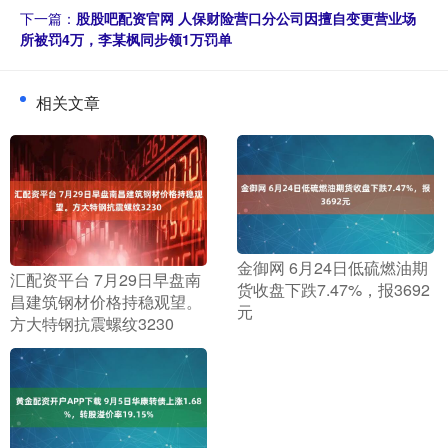
下一篇：
股股吧配资官网 人保财险营口分公司因擅自变更营业场
所被罚4万，李某枫同步领1万罚单
相关文章
​金御网 6月24日低硫燃油期
​汇配资平台 7月29日早盘南
货收盘下跌7.47%，报3692
昌建筑钢材价格持稳观望。
元
方大特钢抗震螺纹3230