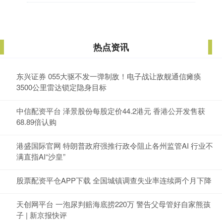
热点资讯
东兴证券 055大驱不发一弹制敌！电子战让敌舰通信瘫痪
3500公里雷达锁定隐身目标
中信配资平台 泽景股份每股定价44.2港元 香港公开发售获
68.89倍认购
港盛国际官网 特朗普政府强推行政令阻止各州监管AI 行业不
满直指AI“沙皇”
股票配资平仓APP下载 全国城镇调查失业率连续两个月下降
天创网平台 一泡尿判赔海底捞220万 警告父母管好自家熊孩
子 | 新京报快评