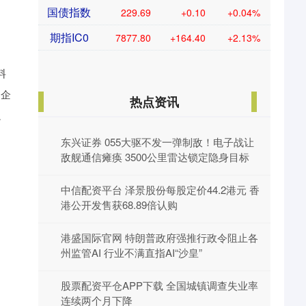
国债指数
229.69
+0.10
+0.04%
期指IC0
7877.80
+164.40
+2.13%
料
明企
热点资讯
隐
东兴证券 055大驱不发一弹制敌！电子战让
敌舰通信瘫痪 3500公里雷达锁定隐身目标
中信配资平台 泽景股份每股定价44.2港元 香
港公开发售获68.89倍认购
港盛国际官网 特朗普政府强推行政令阻止各
州监管AI 行业不满直指AI“沙皇”
股票配资平仓APP下载 全国城镇调查失业率
连续两个月下降