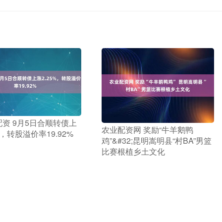
融配资 9月5日合顺转债上
​农业配资网 奖励“牛羊鹅鸭
%，转股溢价率19.92%
鸡”&#32;昆明嵩明县“村BA”男篮
比赛根植乡土文化