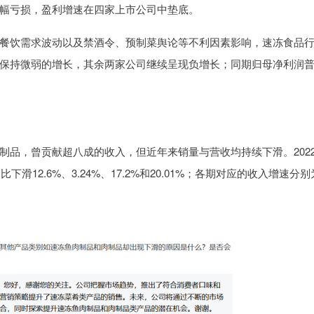
幅亏损，盈利增速在四家上市公司中垫底。
饮需求波动以及禁酒令、预制菜舆论等不利因素影响，速冻食品
保持微弱的增长，其余两家公司继续呈现负增长；同期归母净利润
，曾贡献超八成的收入，但近年来销量与营收均持续下滑。202
12.6%、3.24%、17.2%和20.01%；各期对应的收入增速分别