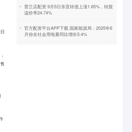
​普兰店配资 9月5日东亚转债上涨1.65%，转股
溢价率24.74%
制
​官方配资平台APP下载 国家能源局：2025年6
景日
月份全社会用电量同比增长5.4%
面，
销售
，
调
作