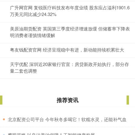
广升网官网 复锐医疗科技发布年度业绩 股东应占溢利1901.6
万美元同比减少24.32%
美原油期货配资 英国第三季度经济增速放缓 但储蓄率下降表
明消费者谨慎情绪缓解
粤友钱配资官网 经济呈现稳中有进，新动能持续积累壮大
天宇优配 深圳近20家银行官宣：房贷新政开始执行，部分存
量二套也调整
推荐资讯
​北京配资公司平台 今年秋冬多喝它！软糯水灵，还能补气血
​鹰眼策略 以良法善治保障人工智能健康发展