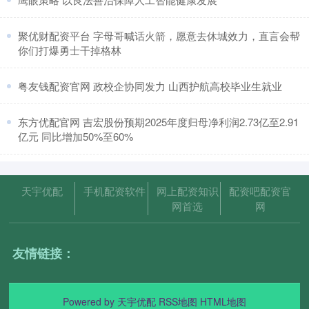
​聚优财配资平台 字母哥喊话火箭，愿意去休城效力，直言会帮
你们打爆勇士干掉格林
​粤友钱配资官网 政校企协同发力 山西护航高校毕业生就业
​东方优配官网 吉宏股份预期2025年度归母净利润2.73亿至2.91
亿元 同比增加50%至60%
天宇优配
手机配资软件
网上配资知识
配资吧配资官
网首选
网
友情链接：
Powered by
天宇优配
RSS地图
HTML地图