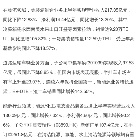
在物流领域，集装箱制造业务上半年实现营业收入217.35亿元，
同比下降12.88%，净利润14.44亿元，同比增长13.20%。其中，
冷藏箱需求因南美水果出口旺盛等因素拉动，销量达9.20万TE
U，同比激增105.82%；干货集装箱销量112.59万TEU，受上年高
基数影响同比下降18.57%。
道路运输车辆业务方面，子公司中集车辆(301039)实现收入97.53
亿元，虽同比下降8.85%，但国内市场表现亮眼，半挂车市场占
有率上升至23.07%，连续六年保持全国第一，新能源业务增长迅
猛，EV-DTB・渣土车销量同比增长142.55%。
能源行业领域，能源/化工/液态食品装备业务上半年实现营业收入
130.09亿元，同比增长7.32%，净利润4.60亿元，同比增长90.2
6%。子公司中集安瑞科（03899.HK）新签订单107.4亿元，在手
订单291.8亿元，在清洁能源、氢能、水上清洁能源等领域均有重