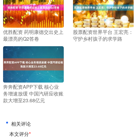
​优胜配资 药明康德交出史上
​股票配资世界平台 王宏亮：
最漂亮的Q2答卷
守护乡村孩子的求学路
​奔奔配资APP下载 核心业
务增速放缓 中国汽研应收账
款大增至23.68亿元
相关评论
本文评分
*