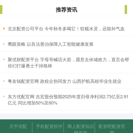
推荐资讯
​北京配资公司平台 今年秋冬多喝它！软糯水灵，还能补气血
​鹰眼策略 以良法善治保障人工智能健康发展
​聚优财配资平台 字母哥喊话火箭，愿意去休城效力，直言会帮
你们打爆勇士干掉格林
​粤友钱配资官网 政校企协同发力 山西护航高校毕业生就业
​东方优配官网 吉宏股份预期2025年度归母净利润2.73亿至2.91
亿元 同比增加50%至60%
天宇优配
手机配资软件
网上配资知识
配资吧配资官
网首选
网