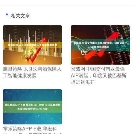
相关文章
​鹰眼策略 以良法善治保障人
​兴盛网 中国交付南亚最强
工智能健康发展
AIP潜艇，印度又被巴基斯
坦远远甩开
​掌乐策略APP下载 华宏科