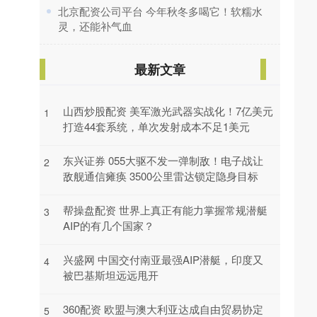
​北京配资公司平台 今年秋冬多喝它！软糯水
灵，还能补气血
最新文章
山西炒股配资 美军激光武器实战化！7亿美元
1
打造44套系统，单次发射成本不足1美元
东兴证券 055大驱不发一弹制敌！电子战让
2
敌舰通信瘫痪 3500公里雷达锁定隐身目标
帮操盘配资 世界上真正有能力掌握常规潜艇
3
AIP的有几个国家？
兴盛网 中国交付南亚最强AIP潜艇，印度又
4
被巴基斯坦远远甩开
360配资 欧盟与澳大利亚达成自由贸易协定
5